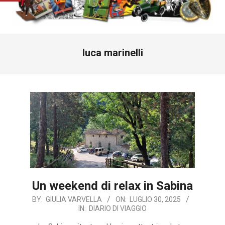
Primary
luca marinelli
Navigation
Menu
Un weekend di relax in Sabina
2025-
BY:
GIULIA VARVELLA
ON:
LUGLIO 30, 2025
IN:
DIARIO DI VIAGGIO
07-
30