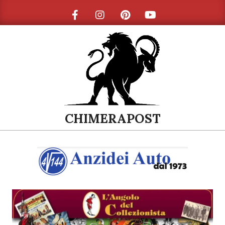
Skip
to
content
CHIMERAPOST