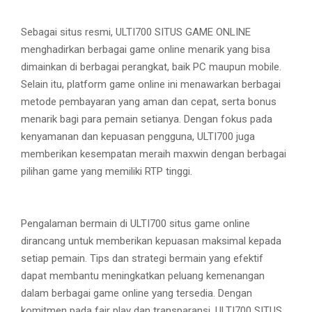
Sebagai situs resmi, ULTI700 SITUS GAME ONLINE
menghadirkan berbagai game online menarik yang bisa
dimainkan di berbagai perangkat, baik PC maupun mobile.
Selain itu, platform game online ini menawarkan berbagai
metode pembayaran yang aman dan cepat, serta bonus
menarik bagi para pemain setianya. Dengan fokus pada
kenyamanan dan kepuasan pengguna, ULTI700 juga
memberikan kesempatan meraih maxwin dengan berbagai
pilihan game yang memiliki RTP tinggi.
Pengalaman bermain di ULTI700 situs game online
dirancang untuk memberikan kepuasan maksimal kepada
setiap pemain. Tips dan strategi bermain yang efektif
dapat membantu meningkatkan peluang kemenangan
dalam berbagai game online yang tersedia. Dengan
komitmen pada fair play dan transparansi, ULTI700 SITUS