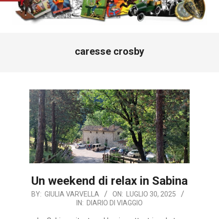
Primary
caresse crosby
Navigation
Menu
Un weekend di relax in Sabina
2025-
BY:
GIULIA VARVELLA
ON:
LUGLIO 30, 2025
IN:
DIARIO DI VIAGGIO
07-
30